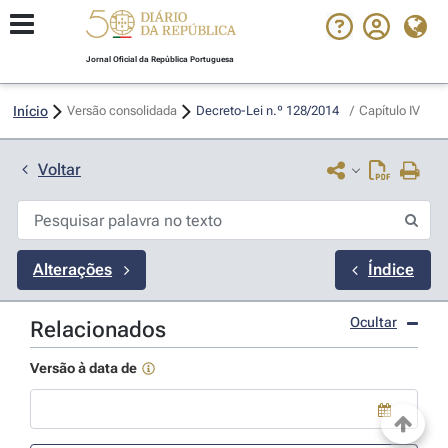
Jornal Oficial da República Portuguesa
Início
Versão consolidada
Decreto-Lei n.º 128/2014 
/
Capítulo IV
Voltar
Alterações
Índice
Ocultar
Relacionados
Versão à data de
Use a tecla de seta para baixo para abrir o calendário; Use as tecla