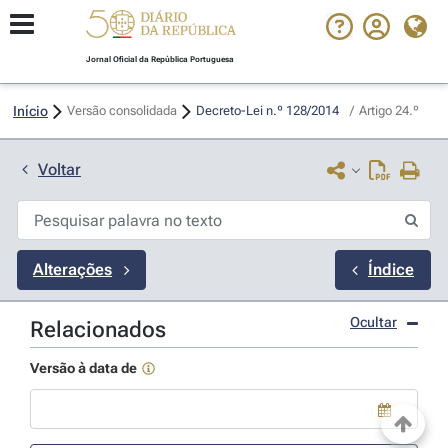
Jornal Oficial da República Portuguesa
Início
Versão consolidada
Decreto-Lei n.º 128/2014 
/
Artigo 24.º
Voltar
Alterações
Índice
Ocultar
Relacionados
Versão à data de
Use a tecla de seta para baixo para abrir o calendário; Use as tecla