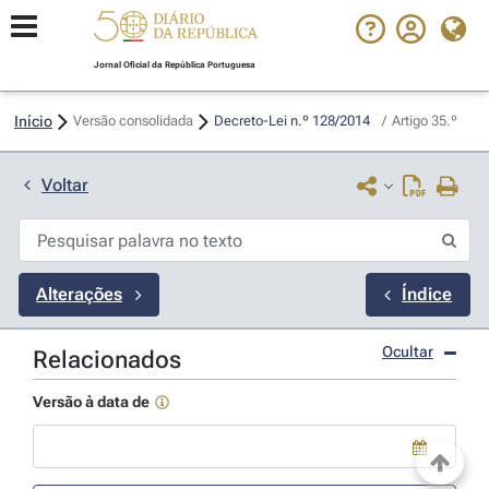
Jornal Oficial da República Portuguesa
Início
Versão consolidada
Decreto-Lei n.º 128/2014 
/
Artigo 35.º
Voltar
Alterações
Índice
Ocultar
Relacionados
Versão à data de
Use a tecla de seta para baixo para abrir o calendário; Use as tecla