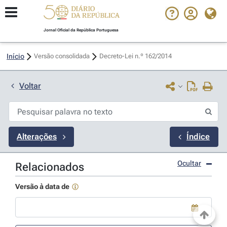
Jornal Oficial da República Portuguesa
Início
Versão consolidada
Decreto-Lei n.º 162/2014 
Voltar
Alterações
Índice
Ocultar
Relacionados
Versão à data de
Use a tecla de seta para baixo para abrir o calendário; Use as tecla