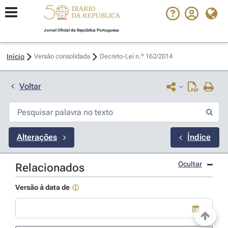
Jornal Oficial da República Portuguesa
Início
Versão consolidada
Decreto-Lei n.º 162/2014 
Voltar
Alterações
Índice
Ocultar
Relacionados
Versão à data de
Use a tecla de seta para baixo para abrir o calendário; Use as tecla