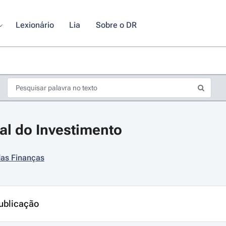
Lexionário
Lia
Sobre o DR
al do Investimento
das Finanças
s de seta para navegar pelos dias do calendário; Use cmd ou ctrl + seta p
ublicação