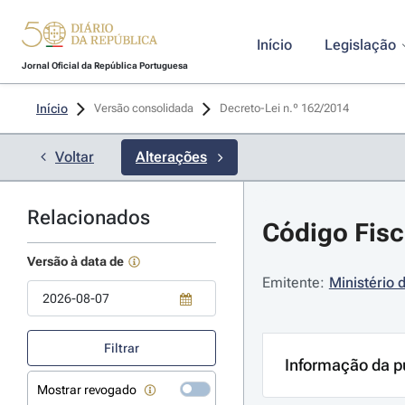
Início
Legislação
Jornal Oficial da República Portuguesa
Início
Versão consolidada
Decreto-Lei n.º 162/2014 
Voltar
Alterações
Relacionados
Código Fisc
Versão à data de
Emitente:
Ministério 
Use a tecla de seta para baixo para abrir o calendário; Use as tecla
Filtrar
Informação da p
Mostrar revogado