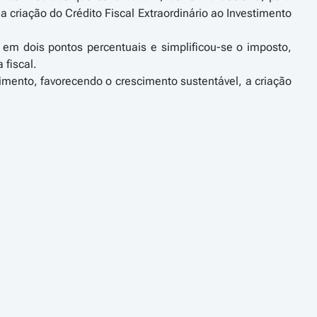
criação do Crédito Fiscal Extraordinário ao Investimento
 em dois pontos percentuais e simplificou-se o imposto,
fiscal.
timento, favorecendo o crescimento sustentável, a criação
 o Governo propõe-se agora promover a revisão global dos
Investimento de modo a, por um lado, adaptá-lo ao novo
-2020 e, por outro lado, reforçar os diversos regimes de
os que proporcionem a criação ou manutenção de postos de
mite máximo do crédito de imposto em sede de IRC, sendo
 com um poder de compra per capita significativamente
postos de trabalho ou que contribuam para a inovação
bém aumentado o limite do crédito de imposto em sede de
bre Imóveis, bem como o âmbito de aplicação da isenção
endo a criação de empresas com estruturas de capital