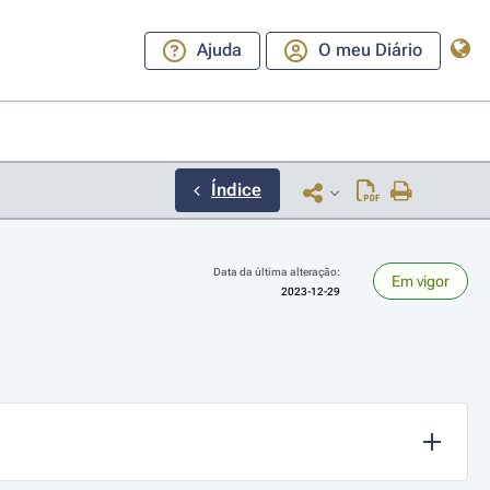
Ajuda
O meu Diário
Índice
Data da última alteração:
Em vigor
2023-12-29
ara a direita ou esquerda para navegar pelos meses; Use cmd ou ctrl + set