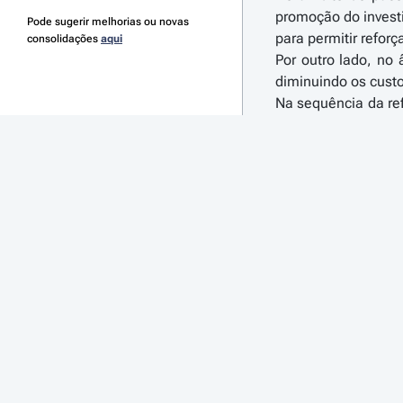
promoção do investi
Pode sugerir melhorias ou novas
para permitir refor
consolidações
aqui
Por outro lado, no
diminuindo os cust
Na sequência da ref
de emprego, e contr
regimes de benefíci
Neste contexto, o 
quadro legislativo 
benefícios fiscais 
trabalho e se local
Assim, e no que se
aumentadas as majo
inferior à média 
tecnológica ou para
Por outro lado, re
IRC, sendo ainda a
de Imposto do Sel