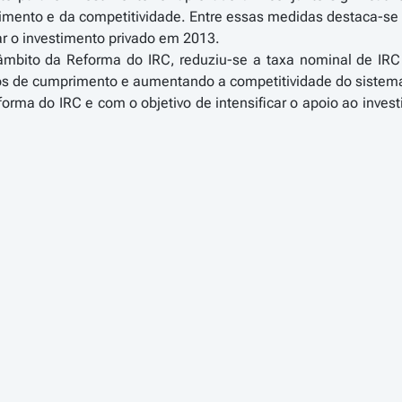
mento e da competitividade. Entre essas medidas destaca-se a 
çar o investimento privado em 2013.
 âmbito da Reforma do IRC, reduziu-se a taxa nominal de IRC
os de cumprimento e aumentando a competitividade do sistema 
orma do IRC e com o objetivo de intensificar o apoio ao inves
ibuindo para o reforço da estrutura de capital das empresas,
os ao investimento e à capitalização.
Governo considerou premente a revisão do Código Fiscal do 
europeu aplicável aos auxílios estatais para o período 2014
ao investimento, em particular no que se refere a investiment
izem em regiões menos favorecidas.
 refere aos benefícios fiscais contratuais, é aumentado o li
rações previstas para investimentos realizados em regiões
nacional, que proporcionem a criação ou a manutenção de 
 a proteção do ambiente.
lativamente ao Regime Fiscal de Apoio ao Investimento, é tam
largado o período máximo de isenção de Imposto Municipal so
o, incentivando o empreendedorismo, a inovação e favorec