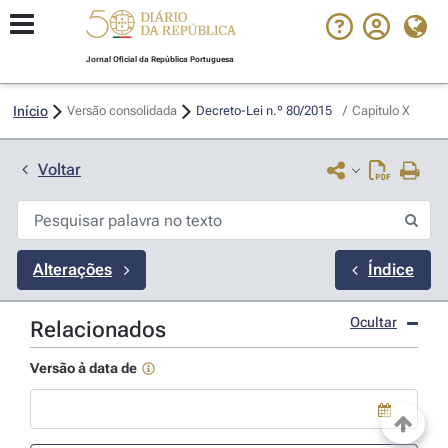
Jornal Oficial da República Portuguesa
Início
Versão consolidada
Decreto-Lei n.º 80/2015 
/
Capítulo X
Voltar
Alterações
Índice
Ocultar
Relacionados
Versão à data de
Use a tecla de seta para baixo para abrir o calendário; Use as tecla