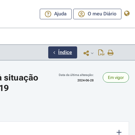
Ajuda
O meu Diário
Índice
 situação 
Data da última alteração:
Em vigor
2024-06-28
 19
ara a direita ou esquerda para navegar pelos meses; Use cmd ou ctrl + set