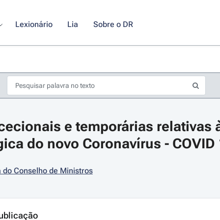
Lexionário
Lia
Sobre o DR
ecionais e temporárias relativas à
ica do novo Coronavírus - COVID
 do Conselho de Ministros
s de seta para navegar pelos dias do calendário; Use cmd ou ctrl + seta p
ublicação