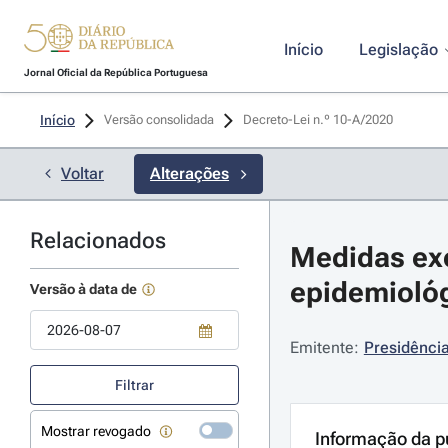
Início
Legislação
Jornal Oficial da República Portuguesa
Início
Versão consolidada
Decreto-Lei n.º 10-A/2020 
Voltar
Alterações
Relacionados
Medidas exc
epidemiológ
Versão à data de
Emitente:
Presidência
Use a tecla de seta para baixo para abrir o calendário; Use as tecla
Filtrar
Mostrar revogado
Informação da p