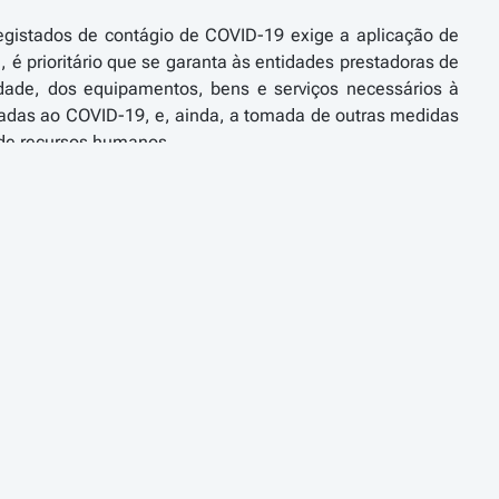
registados de contágio de COVID-19 exige a aplicação de
 é prioritário que se garanta às entidades prestadoras de
dade, dos equipamentos, bens e serviços necessários à
iadas ao COVID-19, e, ainda, a tomada de outras medidas
 de recursos humanos.
atempada e responsável, assegurar a disponibilidade de
l mundial destes produtos num contexto de diminuição de
das pelos vários serviços integrados no Ministério da
nte e inadiável, um regime excecional que permita a
ontratação pública e realização de despesa pública, bem
igida com a defesa dos interesses do Estado e a rigorosa
de medidas, atentos os constrangimentos causados no
lar estas circunstâncias através do estabelecimento de um
uais e procedimentais sempre que o impedimento ou o
 ou de outra autoridade pública.