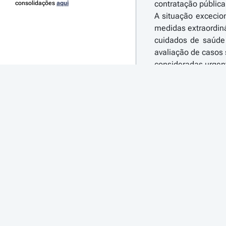
contratação públic
consolidações
aqui
A situação excecio
medidas extraordiná
cuidados de saúde 
avaliação de casos
consideradas urgen
Importa, igualment
produtos essenciai
produção e de cons
Na verdade, face à
Saúde, de que dep
implementação céle
Para tal, torna-se
como em matéria de 
transparência nos g
Por outro lado, o
desenvolvimento da 
regime específico
encerramento de ins