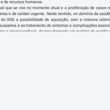
a e de recursos humanos.
nal que se vive no momento atual e a proliferação de casos 
rias e de caráter urgente. Neste sentido, no domínio da saúde,
do SNS a possibilidade de aquisição, com a máxima celeri
 suspeitos e ao tratamento de sintomas e complicações assoc
tes e imprescindíveis, designadamente em matéria de gestão
e, adotar os mecanismos processuais que permitam, de forma 
s num quadro de uma generalizada e acrescida procura a níve
trangimentos à circulação dos bens.
 urgência na execução das medidas de contenção recomenda
ende a sua eficácia, importa assegurar, com caráter urge
re das medidas propostas.
 necessário estabelecer um regime excecional em matéria de c
recursos humanos, conciliando a celeridade procedimental ex
astos públicos.
 Governo considera que é necessário aprovar um conjunto 
atividade judicial e administrativa. Importa, por isso, acaute
 de justo impedimento e de suspensão de prazos process
talações seja determinado por decisão de autoridade de saúde