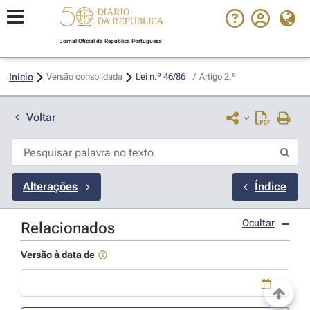
Jornal Oficial da República Portuguesa
Início
Versão consolidada
Lei n.º 46/86 
/
Artigo 2.º
Voltar
Alterações
Índice
Ocultar
Relacionados
Versão à data de
Use a tecla de seta para baixo para abrir o calendário; Use as tecla