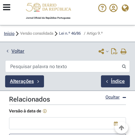
Jornal Oficial da República Portuguesa
Início
Versão consolidada
Lei n.º 46/86 
/
Artigo 9.º
Voltar
Alterações
Índice
Ocultar
Relacionados
Versão à data de
Use a tecla de seta para baixo para abrir o calendário; Use as tecla