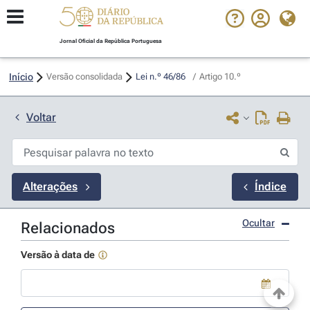
Jornal Oficial da República Portuguesa
Início
Versão consolidada
Lei n.º 46/86 
/
Artigo 10.º
Voltar
Alterações
Índice
Ocultar
Relacionados
Versão à data de
Use a tecla de seta para baixo para abrir o calendário; Use as tecla