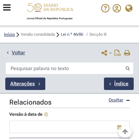
Jornal Oficial da República Portuguesa
Início
Versão consolidada
Lei n.º 46/86 
/
Secção III
Voltar
Alterações
Índice
Ocultar
Relacionados
Versão à data de
Use a tecla de seta para baixo para abrir o calendário; Use as tecla