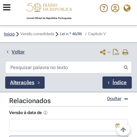
Jornal Oficial da República Portuguesa
Início
Versão consolidada
Lei n.º 46/86 
/
Capítulo V
Voltar
Alterações
Índice
Ocultar
Relacionados
Versão à data de
Use a tecla de seta para baixo para abrir o calendário; Use as tecla