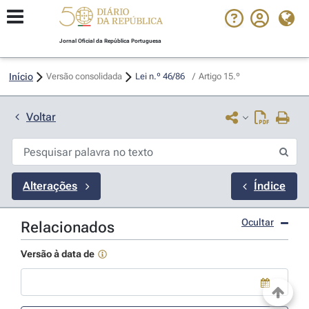
Jornal Oficial da República Portuguesa
Início
Versão consolidada
Lei n.º 46/86 
/
Artigo 15.º
Voltar
Alterações
Índice
Ocultar
Relacionados
Versão à data de
Use a tecla de seta para baixo para abrir o calendário; Use as tecla