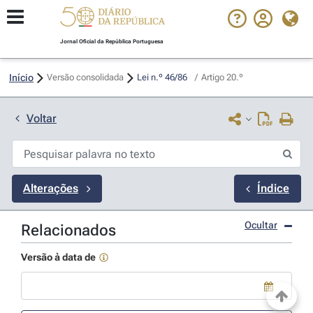
Jornal Oficial da República Portuguesa
Início
Versão consolidada
Lei n.º 46/86 
/
Artigo 20.º
Voltar
Alterações
Índice
Ocultar
Relacionados
Versão à data de
Use a tecla de seta para baixo para abrir o calendário; Use as tecla