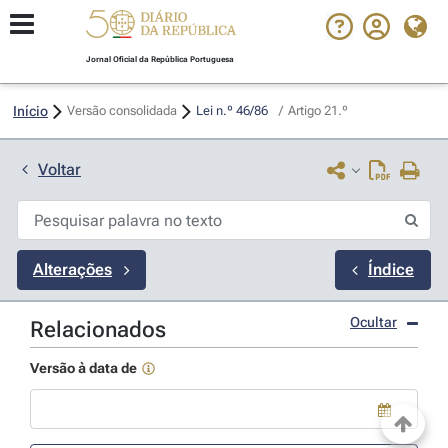
Jornal Oficial da República Portuguesa
Início
Versão consolidada
Lei n.º 46/86 
/
Artigo 21.º
Voltar
Alterações
Índice
Ocultar
Relacionados
Versão à data de
Use a tecla de seta para baixo para abrir o calendário; Use as tecla