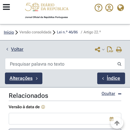
Jornal Oficial da República Portuguesa
Início
Versão consolidada
Lei n.º 46/86 
/
Artigo 22.º
Voltar
Alterações
Índice
Ocultar
Relacionados
Versão à data de
Use a tecla de seta para baixo para abrir o calendário; Use as tecla