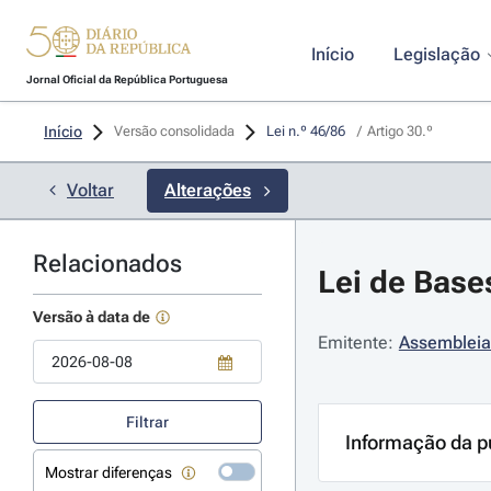
Início
Legislação
Jornal Oficial da República Portuguesa
Início
Versão consolidada
Lei n.º 46/86 
/
Artigo 30.º
Voltar
Alterações
Relacionados
Lei de Base
Versão à data de
Emitente:
Assembleia
Use a tecla de seta para baixo para abrir o calendário; Use as tecla
Filtrar
Informação da p
Mostrar diferenças