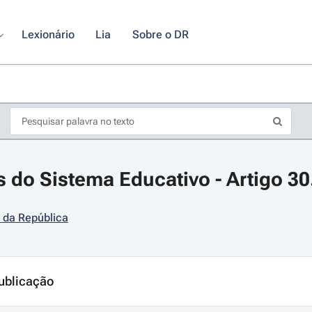
Lexionário
Lia
Sobre o DR
s do Sistema Educativo - Artigo 30
 da República
s de seta para navegar pelos dias do calendário; Use cmd ou ctrl + seta p
ublicação