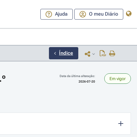
Ajuda
O meu Diário
Índice
.º
Data da última alteração:
Em vigor
2026-07-20
ara a direita ou esquerda para navegar pelos meses; Use cmd ou ctrl + set