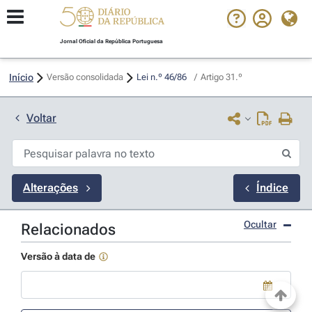
Jornal Oficial da República Portuguesa
Início
Versão consolidada
Lei n.º 46/86 
/
Artigo 31.º
Voltar
Alterações
Índice
Ocultar
Relacionados
Versão à data de
Use a tecla de seta para baixo para abrir o calendário; Use as tecla