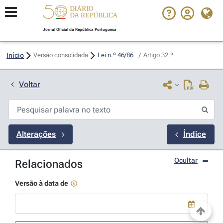
Jornal Oficial da República Portuguesa
Início
Versão consolidada
Lei n.º 46/86 
/
Artigo 32.º
Voltar
Alterações
Índice
Ocultar
Relacionados
Versão à data de
Use a tecla de seta para baixo para abrir o calendário; Use as tecla