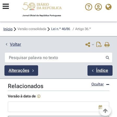
Jornal Oficial da República Portuguesa
Início
Versão consolidada
Lei n.º 46/86 
/
Artigo 36.º
Voltar
Alterações
Índice
Ocultar
Relacionados
Versão à data de
Use a tecla de seta para baixo para abrir o calendário; Use as tecla