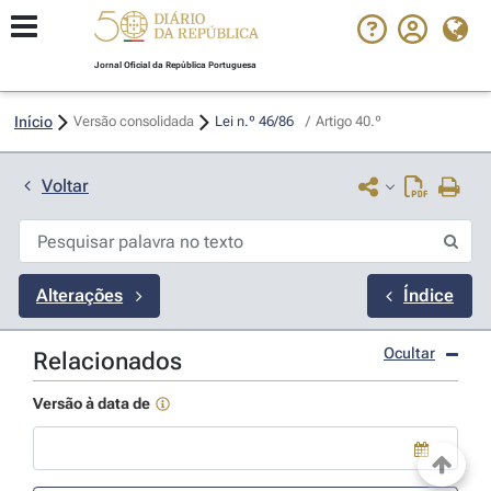
Jornal Oficial da República Portuguesa
Início
Versão consolidada
Lei n.º 46/86 
/
Artigo 40.º
Voltar
Alterações
Índice
Ocultar
Relacionados
Versão à data de
Use a tecla de seta para baixo para abrir o calendário; Use as tecla