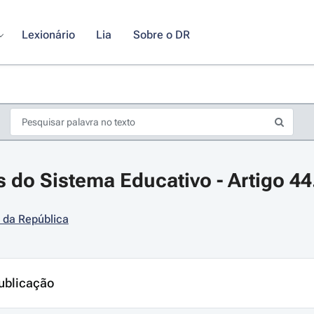
Lexionário
Lia
Sobre o DR
s do Sistema Educativo - Artigo 44
 da República
s de seta para navegar pelos dias do calendário; Use cmd ou ctrl + seta p
ublicação