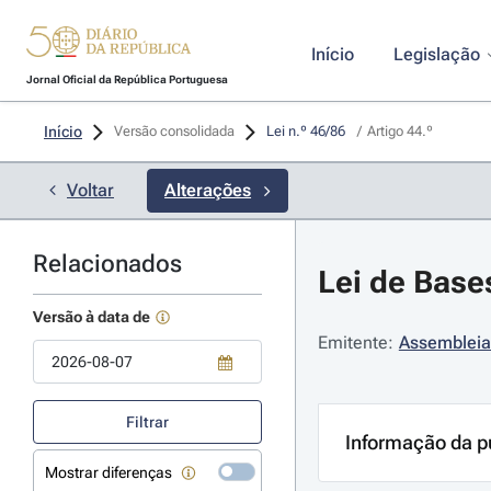
Início
Legislação
Jornal Oficial da República Portuguesa
Início
Versão consolidada
Lei n.º 46/86 
/
Artigo 44.º
Voltar
Alterações
Relacionados
Lei de Base
Versão à data de
Emitente:
Assembleia
Use a tecla de seta para baixo para abrir o calendário; Use as tecla
Filtrar
Informação da p
Mostrar diferenças