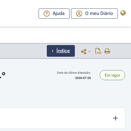
Ajuda
O meu Diário
Índice
.º
Data da última alteração:
Em vigor
2026-07-20
ara a direita ou esquerda para navegar pelos meses; Use cmd ou ctrl + set