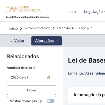
Início
Legislação
Jornal Oficial da República Portuguesa
Início
Versão consolidada
Lei n.º 46/86 
/
Artigo 46.º
Voltar
Alterações
Relacionados
Lei de Base
Versão à data de
Emitente:
Assembleia
Use a tecla de seta para baixo para abrir o calendário; Use as tecla
Filtrar
Informação da p
Mostrar diferenças