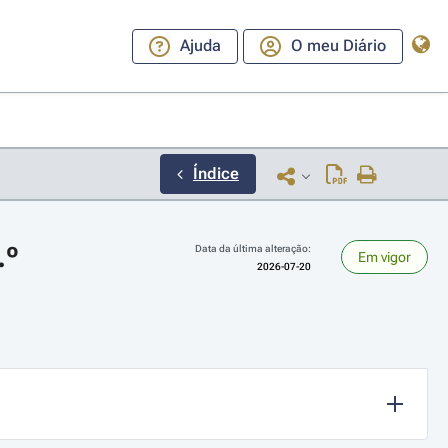
Ajuda
O meu Diário
Índice
.º
Data da última alteração:
Em vigor
2026-07-20
ara a direita ou esquerda para navegar pelos meses; Use cmd ou ctrl + set