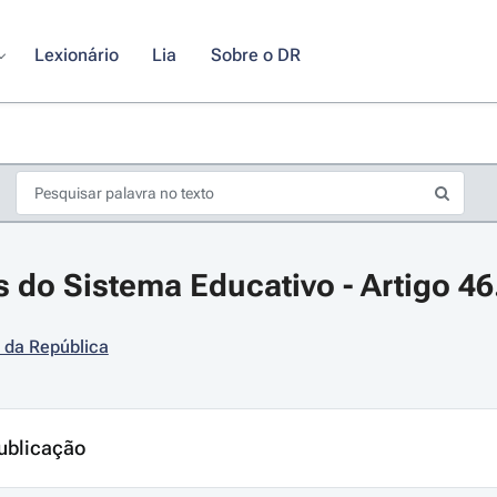
Lexionário
Lia
Sobre o DR
s do Sistema Educativo - Artigo 46
 da República
s de seta para navegar pelos dias do calendário; Use cmd ou ctrl + seta p
ublicação