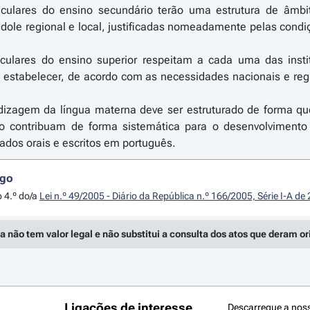
riculares do ensino secundário terão uma estrutura de âmb
índole regional e local, justificadas nomeadamente pelas co
iculares do ensino superior respeitam a cada uma das inst
a estabelecer, de acordo com as necessidades nacionais e re
dizagem da língua materna deve ser estruturado de forma qu
io contribuam de forma sistemática para o desenvolviment
dos orais e escritos em português.
igo
o 4.º do/a
Lei n.º 49/2005 - Diário da República n.º 166/2005, Série I-A d
a não tem valor legal e não substitui a consulta dos atos que deram o
Ligações de interesse
Descarregue a nos