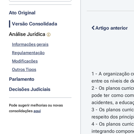
Ato Original
Versão Consolidada
Artigo anterior
Análise Jurídica
Informações gerais
Regulamentação
Modificações
Outros Tipos
1 - A organização c
Parlamento
entre os níveis de d
2 - Os planos curri
Decisões Judiciais
pode ter como comp
acidentes, a educaç
Pode sugerir melhorias ou novas
3 - Os planos curri
consolidações
aqui
respeito dos princí
4 - Os planos curri
integrando compone