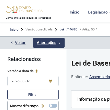
Início
Legislação
Jornal Oficial da República Portuguesa
Início
Versão consolidada
Lei n.º 46/86 
/
Artigo 50.º
Voltar
Alterações
Relacionados
Lei de Base
Versão à data de
Emitente:
Assembleia
Use a tecla de seta para baixo para abrir o calendário; Use as tecla
Filtrar
Informação da p
Mostrar diferenças