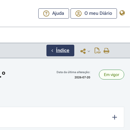
Ajuda
O meu Diário
Índice
.º
Data da última alteração:
Em vigor
2026-07-20
ara a direita ou esquerda para navegar pelos meses; Use cmd ou ctrl + set