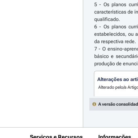
5 - Os planos cur
características de 
qualificado.
6 - Os planos curr
estabelecidos, ou 
da respectiva rede.
7 - O ensino-apren
básico e secundár
produção de enuncia
Alterações ao art
Alterado pelo/a Artig
A versão consolidad
Serviços e Recursos
Informações