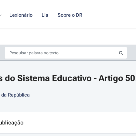
Lexionário
Lia
Sobre o DR
s do Sistema Educativo - Artigo 50
 da República
s de seta para navegar pelos dias do calendário; Use cmd ou ctrl + seta p
ublicação