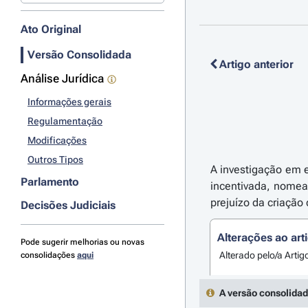
Ato Original
Versão Consolidada
Artigo anterior
Análise Jurídica
Informações gerais
Regulamentação
Modificações
Outros Tipos
A investigação em e
Parlamento
incentivada, nomea
prejuízo da criação
Decisões Judiciais
Alterações ao art
Pode sugerir melhorias ou novas
Alterado pelo/a Artig
consolidações
aqui
A versão consolidad