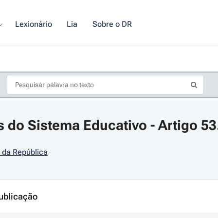
Lexionário
Lia
Sobre o DR
s do Sistema Educativo - Artigo 53
 da República
s de seta para navegar pelos dias do calendário; Use cmd ou ctrl + seta p
ublicação