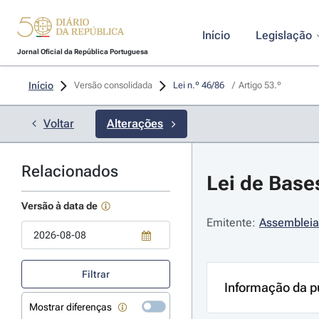
Início
Legislação
Jornal Oficial da República Portuguesa
Início
Versão consolidada
Lei n.º 46/86 
/
Artigo 53.º
Voltar
Alterações
Relacionados
Lei de Base
Versão à data de
Emitente:
Assembleia
Use a tecla de seta para baixo para abrir o calendário; Use as tecla
Filtrar
Informação da p
Mostrar diferenças