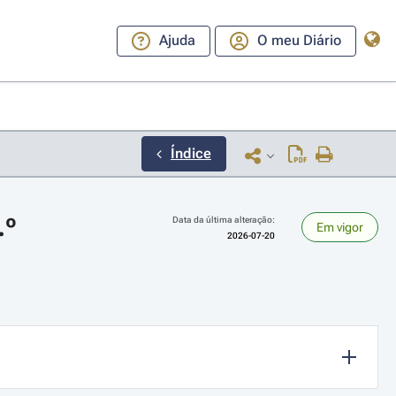
Ajuda
O meu Diário
Índice
.º
Data da última alteração:
Em vigor
2026-07-20
ara a direita ou esquerda para navegar pelos meses; Use cmd ou ctrl + set