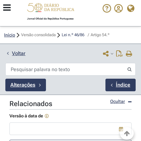
Jornal Oficial da República Portuguesa
Início
Versão consolidada
Lei n.º 46/86 
/
Artigo 54.º
Voltar
Alterações
Índice
Ocultar
Relacionados
Versão à data de
Use a tecla de seta para baixo para abrir o calendário; Use as tecla