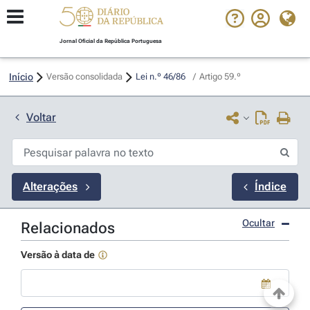
Jornal Oficial da República Portuguesa
Início
Versão consolidada
Lei n.º 46/86 
/
Artigo 59.º
Voltar
Alterações
Índice
Ocultar
Relacionados
Versão à data de
Use a tecla de seta para baixo para abrir o calendário; Use as tecla