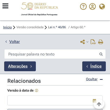
Jornal Oficial da República Portuguesa
Início
Versão consolidada
Lei n.º 46/86 
/
Artigo 60.º
Voltar
Alterações
Índice
Ocultar
Relacionados
Versão à data de
Use a tecla de seta para baixo para abrir o calendário; Use as tecla