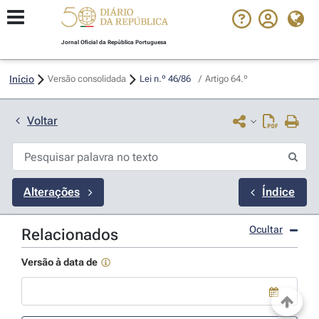
Jornal Oficial da República Portuguesa
Início
Versão consolidada
Lei n.º 46/86 
/
Artigo 64.º
Voltar
Alterações
Índice
Ocultar
Relacionados
Versão à data de
Use a tecla de seta para baixo para abrir o calendário; Use as tecla