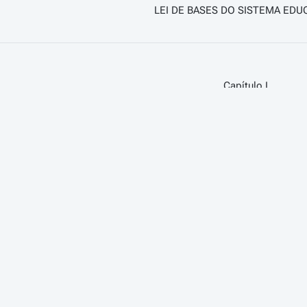
LEI DE BASES DO SISTEMA EDU
Capítulo I
Âmbito e princípios
Artigo 1.º
(Âmbito e definição)
estabelece o quadro geral do sistema educativo.
ativo é o conjunto de meios pelo qual se concretiza o di
ormativa orientada para favorecer o desenvolvimento global 