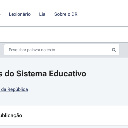
Lexionário
Lia
Sobre o DR
s do Sistema Educativo
 da República
s de seta para navegar pelos dias do calendário; Use cmd ou ctrl + seta p
ublicação