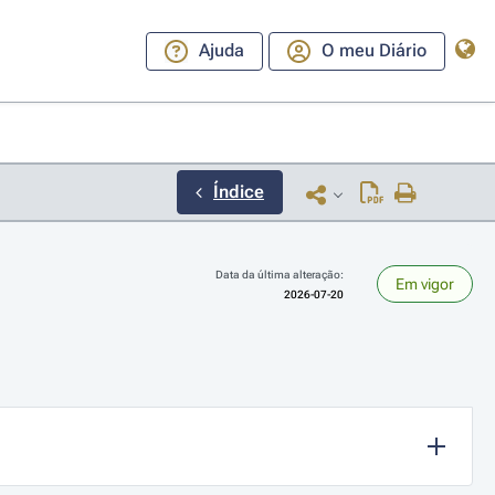
Ajuda
O meu Diário
Índice
Data da última alteração:
Em vigor
2026-07-20
ara a direita ou esquerda para navegar pelos meses; Use cmd ou ctrl + set