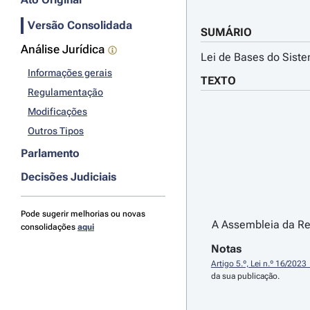
Versão Consolidada
SUMÁRIO
Análise Jurídica
Lei de Bases do Sist
Informações gerais
TEXTO
Regulamentação
Modificações
Outros Tipos
Parlamento
Decisões Judiciais
Pode sugerir melhorias ou novas
A Assembleia da Rep
consolidações
aqui
Notas
Artigo 5.º, Lei n.º 16/2023
da sua publicação.