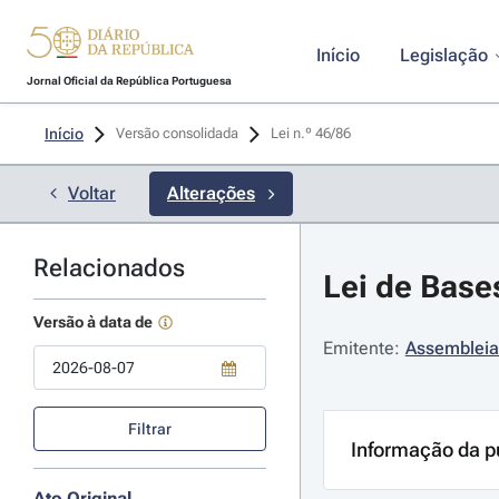
Início
Legislação
Jornal Oficial da República Portuguesa
Início
Versão consolidada
Lei n.º 46/86 
Voltar
Alterações
Relacionados
Lei de Base
Versão à data de
Emitente:
Assembleia
Use a tecla de seta para baixo para abrir o calendário; Use as tecla
Filtrar
Informação da p
Ato Original