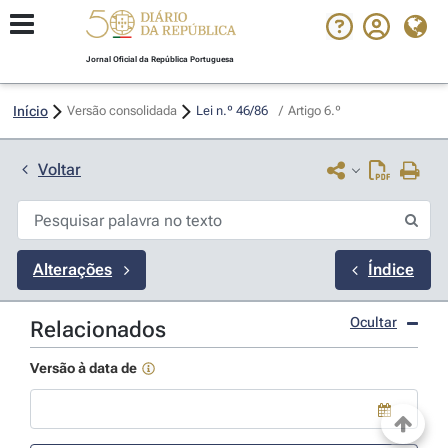
Jornal Oficial da República Portuguesa
Início
Versão consolidada
Lei n.º 46/86 
/
Artigo 6.º
Voltar
Alterações
Índice
Ocultar
Relacionados
Versão à data de
Use a tecla de seta para baixo para abrir o calendário; Use as tecla