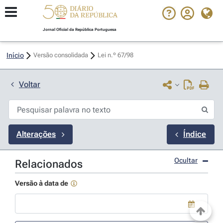
Jornal Oficial da República Portuguesa
Início
Versão consolidada
Lei n.º 67/98 
Voltar
Alterações
Índice
Ocultar
Relacionados
Versão à data de
Use a tecla de seta para baixo para abrir o calendário; Use as tecla