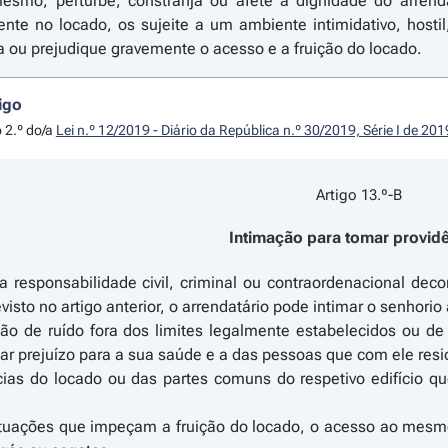
smo, perturbe, constranja ou afete a dignidade do arrend
nte no locado, os sujeite a um ambiente intimidativo, hostil
a ou prejudique gravemente o acesso e a fruição do locado.
igo
o 2.º do/a
Lei n.º 12/2019 - Diário da República n.º 30/2019, Série I de 20
Artigo 13.º-B
Intimação para tomar provid
a responsabilidade civil, criminal ou contraordenacional de
sto no artigo anterior, o arrendatário pode intimar o senhorio
ão de ruído fora dos limites legalmente estabelecidos ou de o
sar prejuízo para a sua saúde e a das pessoas que com ele res
ências do locado ou das partes comuns do respetivo edifício 
 situações que impeçam a fruição do locado, o acesso ao mesm