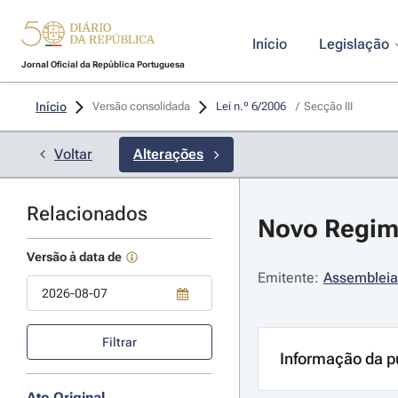
Início
Legislação
Jornal Oficial da República Portuguesa
Início
Versão consolidada
Lei n.º 6/2006 
/
Secção III
Voltar
Alterações
Relacionados
Novo Regime
Versão à data de
Emitente:
Assembleia
Use a tecla de seta para baixo para abrir o calendário; Use as tecla
Filtrar
Informação da p
Ato Original