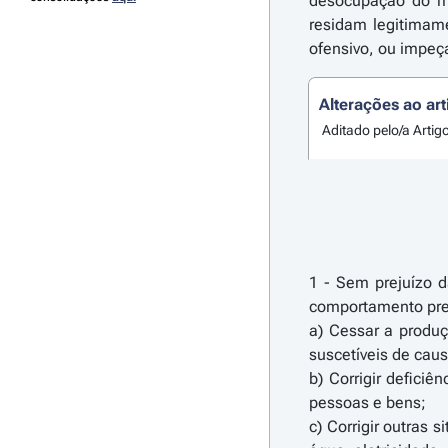
desocupação do me
residam legitimame
ofensivo, ou impeç
Alterações ao art
Aditado pelo/a Artig
1 - Sem prejuízo d
comportamento previ
a) Cessar a produç
suscetíveis de cau
b) Corrigir defici
pessoas e bens;
c) Corrigir outras