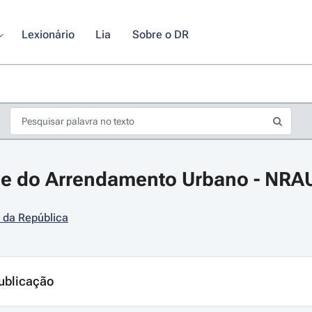
Lexionário
Lia
Sobre o DR
 do Arrendamento Urbano - NRAU 
 da República
s de seta para navegar pelos dias do calendário; Use cmd ou ctrl + seta p
ublicação