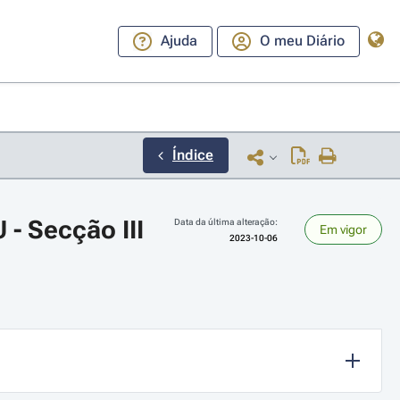
Ajuda
O meu Diário
Índice
- Secção III
Data da última alteração:
Em vigor
2023-10-06
ara a direita ou esquerda para navegar pelos meses; Use cmd ou ctrl + set