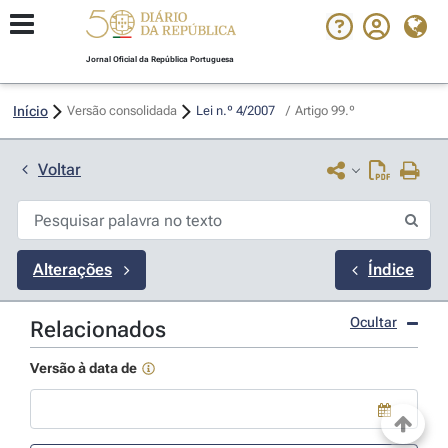
Jornal Oficial da República Portuguesa
Início
Versão consolidada
Lei n.º 4/2007 
/
Artigo 99.º
Voltar
Alterações
Índice
Ocultar
Relacionados
Versão à data de
Use a tecla de seta para baixo para abrir o calendário; Use as tecla