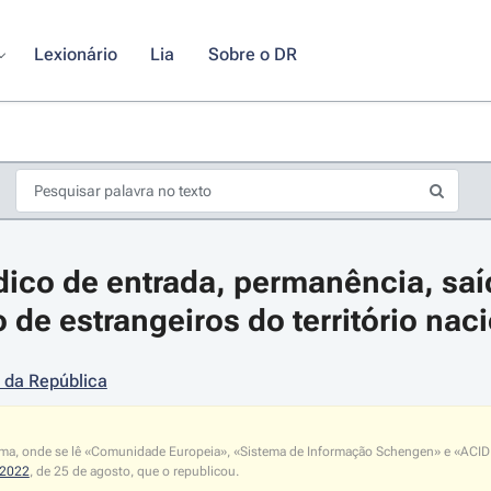
Lexionário
Lia
Sobre o DR
dico de entrada, permanência, saíd
 de estrangeiros do território nac
 da República
s de seta para navegar pelos dias do calendário; Use cmd ou ctrl + seta p
a, onde se lê «Comunidade Europeia», «Sistema de Informação Schengen» e «ACIDI, I. 
/2022
, de 25 de agosto, que o republicou.