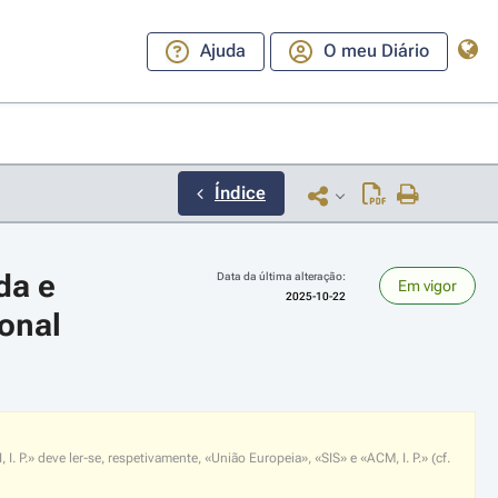
Ajuda
O meu Diário
Índice
a e 
Data da última alteração:
Em vigor
2025-10-22
ional
ara a direita ou esquerda para navegar pelos meses; Use cmd ou ctrl + set
P.» deve ler-se, respetivamente, «União Europeia», «SIS» e «ACM, I. P.» (cf.