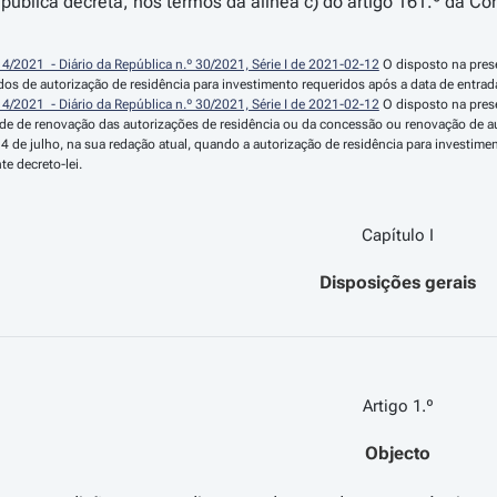
ública decreta, nos termos da alínea c) do artigo 161.º da Con
 14/2021  - Diário da República n.º 30/2021, Série I de 2021-02-12
 O disposto na prese
idos de autorização de residência para investimento requeridos após a data de entrada
 14/2021  - Diário da República n.º 30/2021, Série I de 2021-02-12
 O disposto na prese
ade de renovação das autorizações de residência ou da concessão ou renovação de aut
 4 de julho, na sua redação atual, quando a autorização de residência para investimen
e decreto-lei.
Capítulo I
Disposições gerais
Artigo 1.º
Objecto