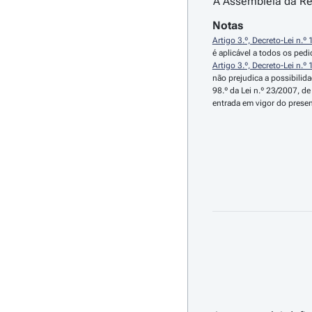
A Assembleia da Rep
Notas
Artigo 3.º, Decreto-Lei n.º
é aplicável a todos os ped
Artigo 3.º, Decreto-Lei n.º
não prejudica a possibilid
98.º da Lei n.º 23/2007, de
entrada em vigor do present