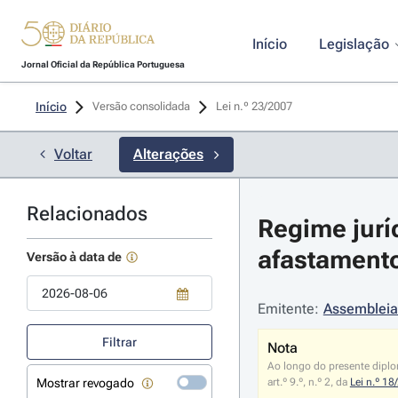
Início
Legislação
Jornal Oficial da República Portuguesa
Início
Versão consolidada
Lei n.º 23/2007 
Voltar
Alterações
Relacionados
Regime jurí
afastamento
Versão à data de
Emitente:
Assembleia
Use a tecla de seta para baixo para abrir o calendário; Use as tecla
Filtrar
Nota
Ao longo do presente diplom
Mostrar revogado
art.º 9.º, n.º 2, da
Lei n.º 18