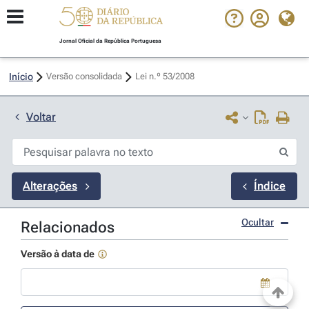
Jornal Oficial da República Portuguesa
Início
Versão consolidada
Lei n.º 53/2008 
Voltar
Alterações
Índice
Ocultar
Relacionados
Versão à data de
Use a tecla de seta para baixo para abrir o calendário; Use as tecla