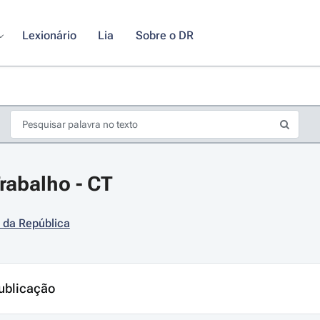
Lexionário
Lia
Sobre o DR
rabalho - CT
 da República
s de seta para navegar pelos dias do calendário; Use cmd ou ctrl + seta p
ublicação