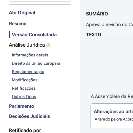
Ato Original
SUMÁRIO
Resumo
Aprova a revisão do C
Versão Consolidada
TEXTO
Análise Jurídica
Informações gerais
Direito da União Europeia
Regulamentação
Modificações
Retificações
A Assembleia da Rep
Outros Tipos
Parlamento
Alterações ao art
Decisões Judiciais
Alterado pelo/a
Acórd
Retificado por