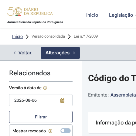
Início
Legislação
Jornal Oficial da República Portuguesa
Início
Versão consolidada
Lei n.º 7/2009 
Voltar
Alterações
Relacionados
Código do T
Versão à data de
Emitente:
Assembleia
Use a tecla de seta para baixo para abrir o calendário; Use as tecla
Filtrar
Informação da p
Mostrar revogado