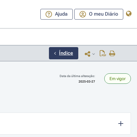
Ajuda
O meu Diário
Índice
Data da última alteração:
Em vigor
2025-03-27
ara a direita ou esquerda para navegar pelos meses; Use cmd ou ctrl + set