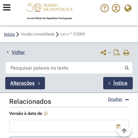
Jornal Oficial da República Portuguesa
Início
Versão consolidada
Lei n.º 7/2009 
Voltar
Alterações
Índice
Ocultar
Relacionados
Versão à data de
Use a tecla de seta para baixo para abrir o calendário; Use as tecla