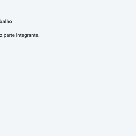
balho
nitárias
, as seguintes directivas comunitárias:
o de a entidade patronal informar o trabalhador sobre as
ntação de medidas destinadas a promover a melhoria da
lho;
vens no trabalho;