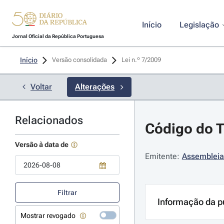
Início
Legislação
Jornal Oficial da República Portuguesa
Início
Versão consolidada
Lei n.º 7/2009 
Voltar
Alterações
Relacionados
Código do T
Versão à data de
Emitente:
Assembleia
Use a tecla de seta para baixo para abrir o calendário; Use as tecla
Filtrar
Informação da p
Mostrar revogado