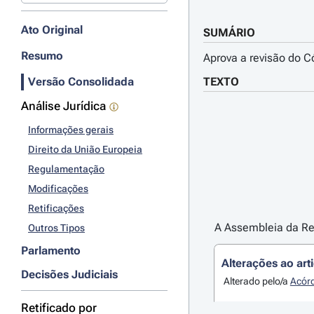
Ato Original
SUMÁRIO
Resumo
Aprova a revisão do C
Versão Consolidada
TEXTO
Análise Jurídica
Informações gerais
Direito da União Europeia
Regulamentação
Modificações
Retificações
A Assembleia da Rep
Outros Tipos
Parlamento
Alterações ao art
Decisões Judiciais
Alterado pelo/a
Acórd
Retificado por