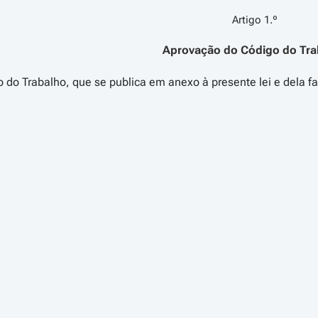
Artigo 1.º
Aprovação do Código do Tra
Artigo 2.º
Transposição de directivas comu
o transpõe para a ordem jurídica interna, total ou parcialmente
nselho n.º
91/533/CEE
, de 14 de Outubro, relativa à obrigaçã
s ao contrato ou à relação de trabalho;
85/CEE
, do Conselho, de 19 de Outubro, relativa à impleme
e das trabalhadoras grávidas, puérperas ou lactantes no traba
3/CE
, do Conselho, de 22 de Junho, relativa à protecção dos jo