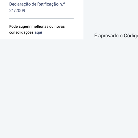
Declaração de Retificação n.º 
21/2009
Pode sugerir melhorias ou novas
consolidações
aqui
O Código do Trabalh
a) Directiva do Co
condições aplicávei
b) Directiva n.º
92/
segurança e da saúd
c) Directiva n.º
94/3