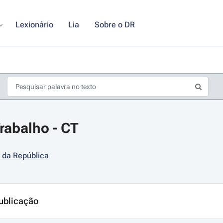
Lexionário
Lia
Sobre o DR
rabalho - CT
 da República
s de seta para navegar pelos dias do calendário; Use cmd ou ctrl + seta p
ublicação