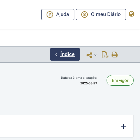
Ajuda
O meu Diário
Índice
Data da última alteração:
Em vigor
2025-03-27
ara a direita ou esquerda para navegar pelos meses; Use cmd ou ctrl + set