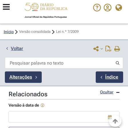
Jornal Oficial da República Portuguesa
Início
Versão consolidada
Lei n.º 7/2009 
Voltar
Alterações
Índice
Ocultar
Relacionados
Versão à data de
Use a tecla de seta para baixo para abrir o calendário; Use as tecla