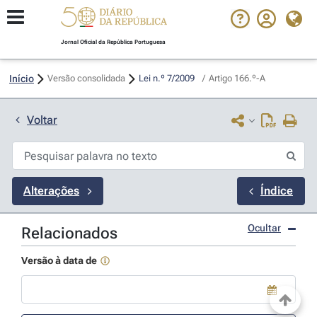
Jornal Oficial da República Portuguesa
Início
Versão consolidada
Lei n.º 7/2009 
/
Artigo 166.º-A
Voltar
Alterações
Índice
Ocultar
Relacionados
Versão à data de
Use a tecla de seta para baixo para abrir o calendário; Use as tecla