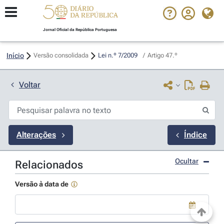
Jornal Oficial da República Portuguesa
Início
Versão consolidada
Lei n.º 7/2009 
/
Artigo 47.º
Voltar
Alterações
Índice
Ocultar
Relacionados
Versão à data de
Use a tecla de seta para baixo para abrir o calendário; Use as tecla