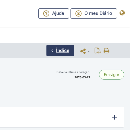
Ajuda
O meu Diário
Índice
Data da última alteração:
Em vigor
2025-03-27
ara a direita ou esquerda para navegar pelos meses; Use cmd ou ctrl + set