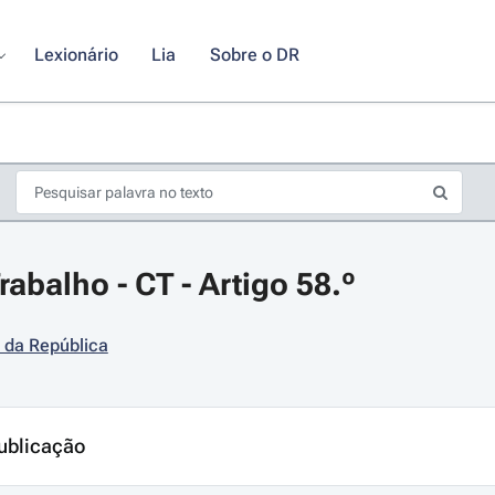
Lexionário
Lia
Sobre o DR
abalho - CT - Artigo 58.º
 da República
s de seta para navegar pelos dias do calendário; Use cmd ou ctrl + seta p
ublicação