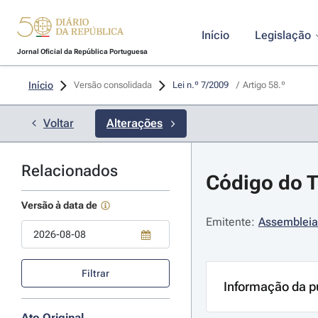
Início
Legislação
Jornal Oficial da República Portuguesa
Início
Versão consolidada
Lei n.º 7/2009 
/
Artigo 58.º
Voltar
Alterações
Relacionados
Código do Tr
Versão à data de
Emitente:
Assembleia
Use a tecla de seta para baixo para abrir o calendário; Use as tecla
Filtrar
Informação da p
Ato Original