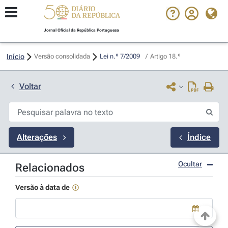
Jornal Oficial da República Portuguesa
Início
Versão consolidada
Lei n.º 7/2009 
/
Artigo 18.º
Voltar
Alterações
Índice
Ocultar
Relacionados
Versão à data de
Use a tecla de seta para baixo para abrir o calendário; Use as tecla