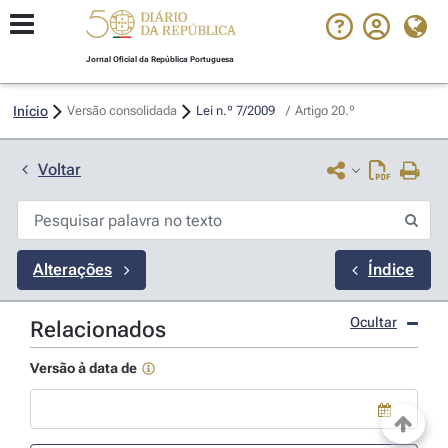
Jornal Oficial da República Portuguesa
Início
Versão consolidada
Lei n.º 7/2009 
/
Artigo 20.º
Voltar
Alterações
Índice
Ocultar
Relacionados
Versão à data de
Use a tecla de seta para baixo para abrir o calendário; Use as tecla