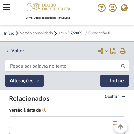
Jornal Oficial da República Portuguesa
Início
Versão consolidada
Lei n.º 7/2009 
/
Subsecção II
Voltar
Alterações
Índice
Ocultar
Relacionados
Versão à data de
Use a tecla de seta para baixo para abrir o calendário; Use as tecla