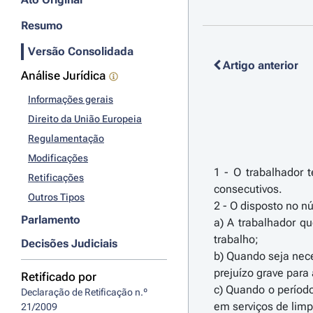
Resumo
Versão Consolidada
Artigo anterior
Análise Jurídica
Informações gerais
Direito da União Europeia
Regulamentação
Modificações
1 - O trabalhador 
Retificações
consecutivos.
Outros Tipos
2 - O disposto no nú
Parlamento
a) A trabalhador q
trabalho;
Decisões Judiciais
b) Quando seja nece
prejuízo grave para
Retificado por
c) Quando o períod
Declaração de Retificação n.º 
em serviços de lim
21/2009