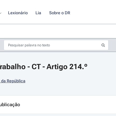
Lexionário
Lia
Sobre o DR
abalho - CT - Artigo 214.º
 da República
s de seta para navegar pelos dias do calendário; Use cmd ou ctrl + seta p
ublicação