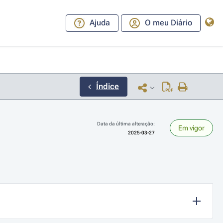
Ajuda
O meu Diário
Índice
Data da última alteração:
Em vigor
2025-03-27
ara a direita ou esquerda para navegar pelos meses; Use cmd ou ctrl + set