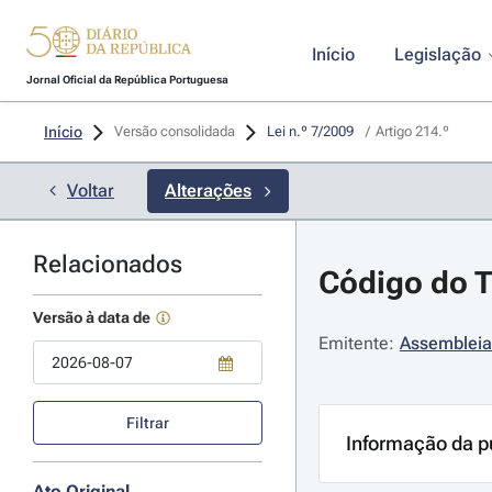
Início
Legislação
Jornal Oficial da República Portuguesa
Início
Versão consolidada
Lei n.º 7/2009 
/
Artigo 214.º
Voltar
Alterações
Relacionados
Código do Tr
Versão à data de
Emitente:
Assembleia
Use a tecla de seta para baixo para abrir o calendário; Use as tecla
Filtrar
Informação da p
Ato Original