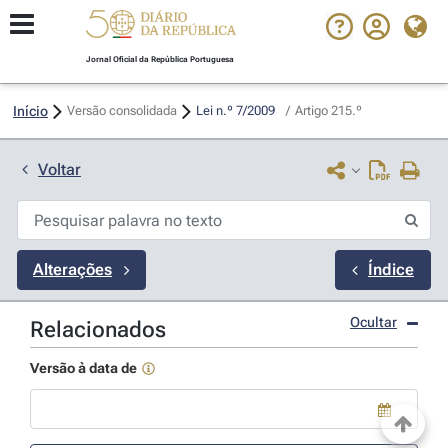
Jornal Oficial da República Portuguesa
Início
Versão consolidada
Lei n.º 7/2009 
/
Artigo 215.º
Voltar
Alterações
Índice
Ocultar
Relacionados
Versão à data de
Use a tecla de seta para baixo para abrir o calendário; Use as tecla