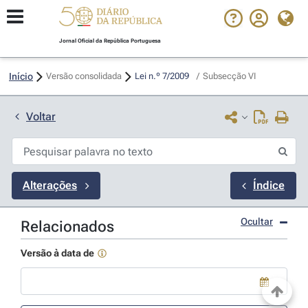
Jornal Oficial da República Portuguesa
Início
Versão consolidada
Lei n.º 7/2009 
/
Subsecção VI
Voltar
Alterações
Índice
Ocultar
Relacionados
Versão à data de
Use a tecla de seta para baixo para abrir o calendário; Use as tecla